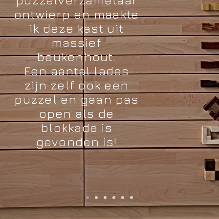
ontwierp en maakte
ik deze kast uit
massief
beukenhout.
Een aantal lades
zijn zelf ook een
puzzel en gaan pas
open als de
blokkade is
gevonden is!