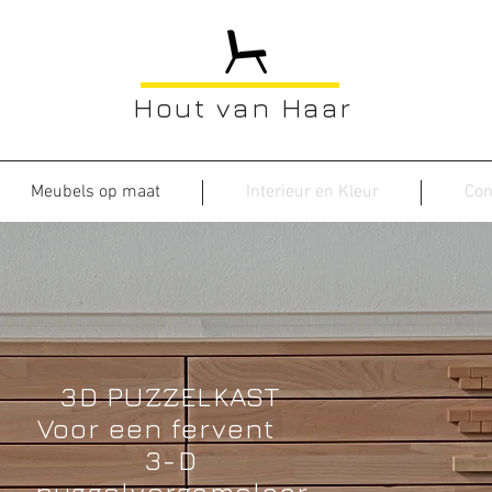
Hout van Haar
Meubels op maat
Interieur en Kleur
Con
3D PUZZELKAST
Voor een fervent
3-D
puzzelverzamelaar