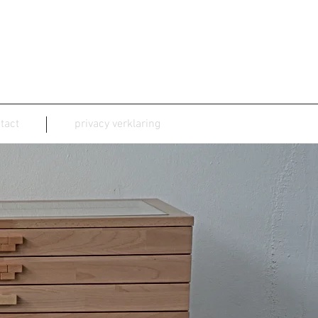
tact
privacy verklaring