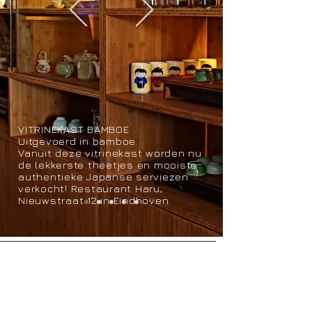
VITRINEKAST BAMBOE
Uitgevoerd in bamboe.
Vanuit deze vitrinekast worden nu
de lekkerste theetjes en mooiste
authentieke Japanse serviezen
verkocht! Restaurant Haru,
Nieuwstraat 12 in Eindhoven.
Openingstijden
Maandag tot en met vrijdag van
9.00 -
17.00
Bezoek alleen op afspraak
© 2025 door Hout van Haar. Proudly