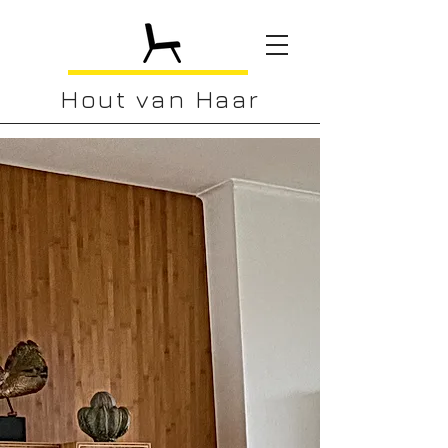
Hout van Haar