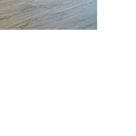
Openingstijden
Maandag tot en met vrijdag van
9.00 -
17.00
Bezoek alleen op afspraak
© 2025 door Hout van Haar. Proudly
created with Wix.com
Adres
Fuutlaan 14 K 5613 AB Eindhoven
+31(0)6 430 850 88
Share
privacy verklaring