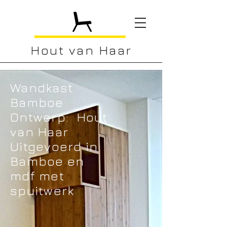
Hout van Haar
Wandkast
Bamboe
Ontwerp: Hout
van Haar
Uitgevoerd in
Bamboe en
m
df
met
spuitwerk