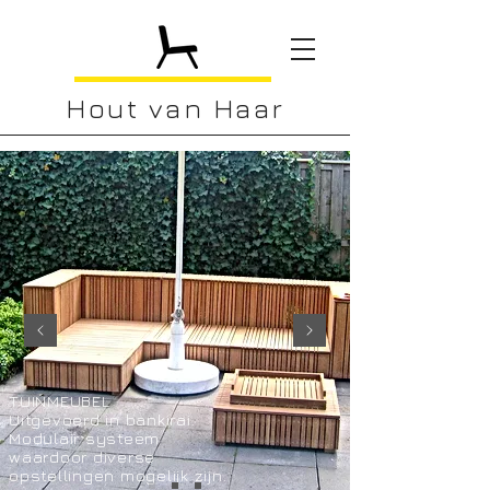
Hout van Haar
TUINMEUBEL
Uitgevoerd in bankirai.
Modulair systeem
waardoor diverse
opstellingen mogelijk zijn.