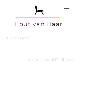
Hout van Haar
Hout van Haar
Meubels op
maat
meubelmakerij Eindhoven