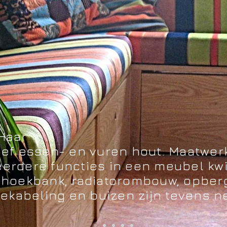
Haar
ief essen- en vuren hout. Maatwerk
erdere functies in een meubel kwij
 hoekbank, radiatorombouw, opber
bekabeling en buizen zijn tevens n