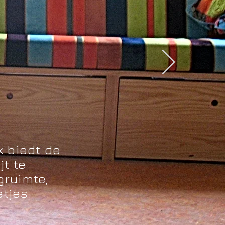
 biedt de
t te
gruimte,
etjes