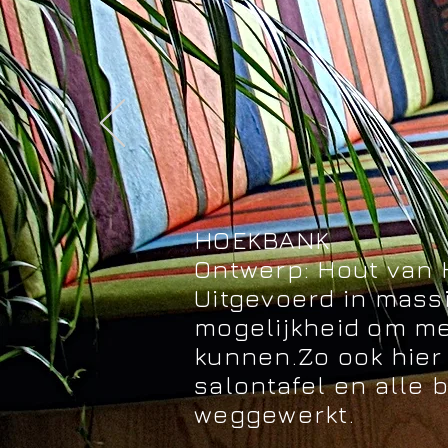
HOEKBANK
Ontwerp: Hout van 
Uitgevoerd in mass
mogelijkheid om me
kunnen.Zo ook hier
salontafel en alle 
weggewerkt.