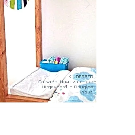
KINDERBED
Ontwerp: Hout van Haar
Uitgevoerd in Douglas
hout.
Openingstijden
Maandag tot en met vrijdag van
9.00 -
17.00
Bezoek alleen op afspraak